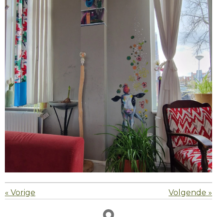
«
Vorige
Volgende
»