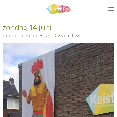
Ga
direct
naar
de
zondag 14 juni
hoofdinhoud
Gepubliceerd op 8 juni 2026 om 11:55