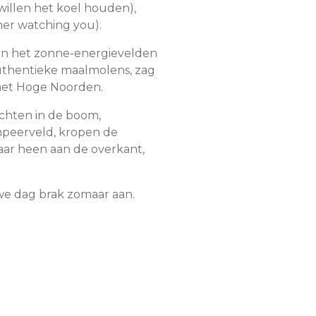
illen het koel houden),
ther watching you).
ken het zonne-energievelden
 authentieke maalmolens, zag
 het Hoge Noorden.
echten in de boom,
peerveld, kropen de
kaar heen aan de overkant,
we dag brak zomaar aan.