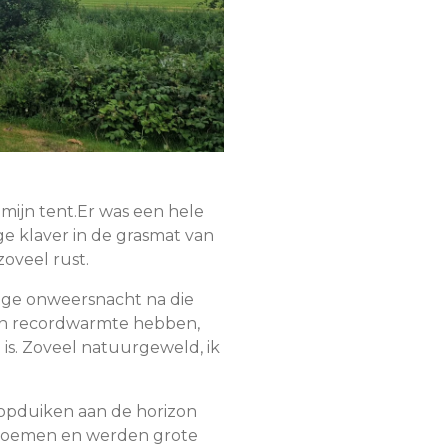
ijn tent.Er was een hele
ge klaver in de grasmat van
oveel rust.
uige onweersnacht na die
een recordwarmte hebben,
 is. Zoveel natuurgeweld, ik
 opduiken aan de horizon
s zoemen en werden grote