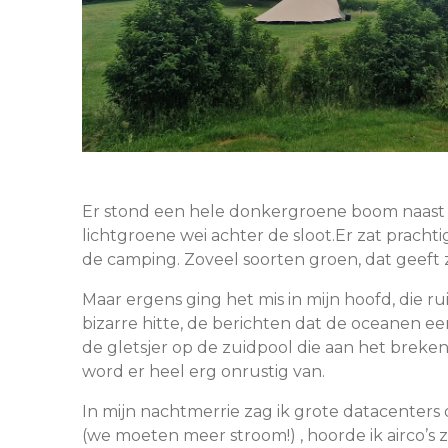
Er stond een hele donkergroene boom naast m
lichtgroene wei achter de sloot.Er zat prachti
de camping. Zoveel soorten groen, dat geeft z
Maar ergens ging het mis in mijn hoofd, die r
bizarre hitte, de berichten dat de oceanen 
de gletsjer op de zuidpool die aan het breken
word er heel erg onrustig van.
In mijn nachtmerrie zag ik grote datacenters
(we moeten meer stroom!) , hoorde ik airco’